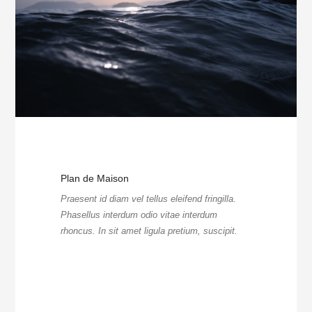
Plan de Maison
Praesent id diam vel tellus eleifend fringilla.
Phasellus interdum odio vitae interdum
rhoncus. In sit amet ligula pretium, suscipit.